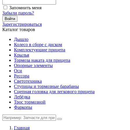
Запомнить меня
Забыли пароль?
Войти
Зарегистрироваться
Каталог товаров
Дышло
Колесо в сборе с диском
Комплектующие прицепа
Крылья
Тормоза наката для прицепа
Опорные элементы
Оси
Рессора
Светотехника
Ступицы и тормозные барабаны
Сцепная головка для легкового прицепа
Лебёдка
Трос тормозной
Фаркопы
Главная