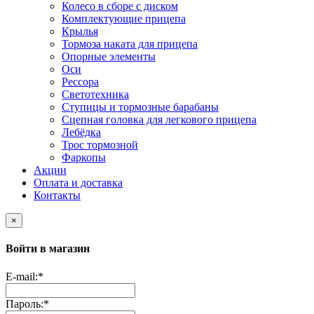
Колесо в сборе с диском
Комплектующие прицепа
Крылья
Тормоза наката для прицепа
Опорные элементы
Оси
Рессора
Светотехника
Ступицы и тормозные барабаны
Сцепная головка для легкового прицепа
Лебёдка
Трос тормозной
Фаркопы
Акции
Оплата и доставка
Контакты
×
Войти в магазин
E-mail:
*
Пароль:
*