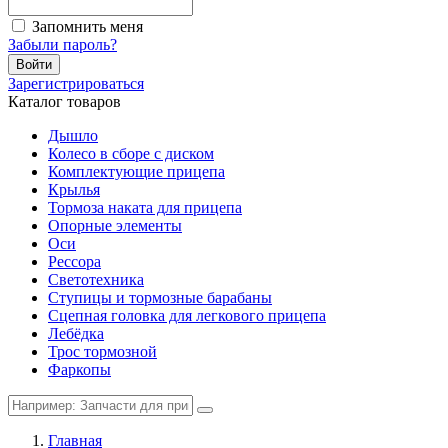
Запомнить меня
Забыли пароль?
Войти
Зарегистрироваться
Каталог товаров
Дышло
Колесо в сборе с диском
Комплектующие прицепа
Крылья
Тормоза наката для прицепа
Опорные элементы
Оси
Рессора
Светотехника
Ступицы и тормозные барабаны
Сцепная головка для легкового прицепа
Лебёдка
Трос тормозной
Фаркопы
Главная