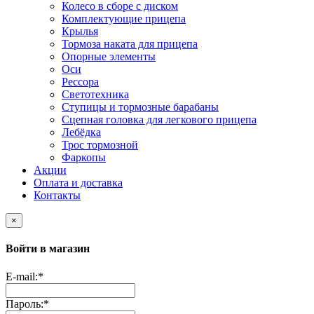
Колесо в сборе с диском
Комплектующие прицепа
Крылья
Тормоза наката для прицепа
Опорные элементы
Оси
Рессора
Светотехника
Ступицы и тормозные барабаны
Сцепная головка для легкового прицепа
Лебёдка
Трос тормозной
Фаркопы
Акции
Оплата и доставка
Контакты
×
Войти в магазин
E-mail:
*
Пароль:
*