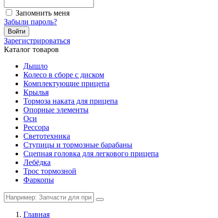
Запомнить меня
Забыли пароль?
Войти
Зарегистрироваться
Каталог товаров
Дышло
Колесо в сборе с диском
Комплектующие прицепа
Крылья
Тормоза наката для прицепа
Опорные элементы
Оси
Рессора
Светотехника
Ступицы и тормозные барабаны
Сцепная головка для легкового прицепа
Лебёдка
Трос тормозной
Фаркопы
Главная