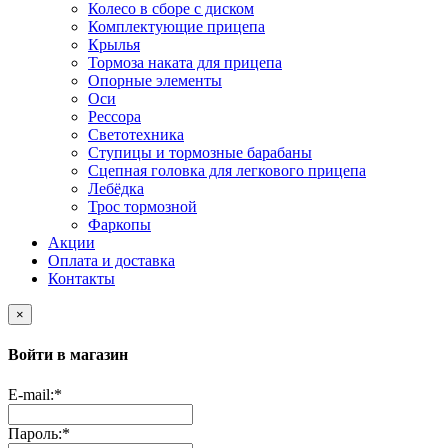
Колесо в сборе с диском
Комплектующие прицепа
Крылья
Тормоза наката для прицепа
Опорные элементы
Оси
Рессора
Светотехника
Ступицы и тормозные барабаны
Сцепная головка для легкового прицепа
Лебёдка
Трос тормозной
Фаркопы
Акции
Оплата и доставка
Контакты
×
Войти в магазин
E-mail:
*
Пароль:
*