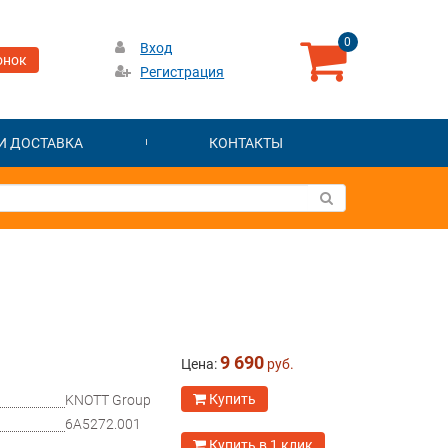
0
Вход
онок
Регистрация
И ДОСТАВКА
КОНТАКТЫ
9 690
Цена:
руб.
Купить
KNOTT Group
6A5272.001
Купить в 1 клик