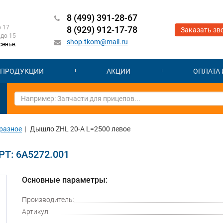
8 (499) 391-28-67
о 17
8 (929) 912-17-78
Заказать зв
 до 15
shop.tkom@mail.ru
сенье.
 ПРОДУКЦИИ
АКЦИИ
ОПЛАТА 
разное
Дышло ZHL 20-A L=2500 левое
Т: 6A5272.001
Next
Основные параметры:
Производитель:
Артикул: