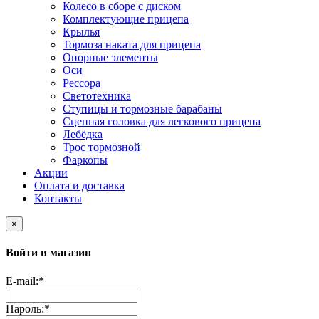
Колесо в сборе с диском
Комплектующие прицепа
Крылья
Тормоза наката для прицепа
Опорные элементы
Оси
Рессора
Светотехника
Ступицы и тормозные барабаны
Сцепная головка для легкового прицепа
Лебёдка
Трос тормозной
Фаркопы
Акции
Оплата и доставка
Контакты
×
Войти в магазин
E-mail:
*
Пароль:
*