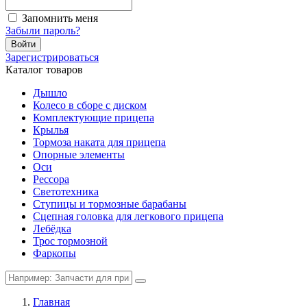
Запомнить меня
Забыли пароль?
Войти
Зарегистрироваться
Каталог товаров
Дышло
Колесо в сборе с диском
Комплектующие прицепа
Крылья
Тормоза наката для прицепа
Опорные элементы
Оси
Рессора
Светотехника
Ступицы и тормозные барабаны
Сцепная головка для легкового прицепа
Лебёдка
Трос тормозной
Фаркопы
Главная