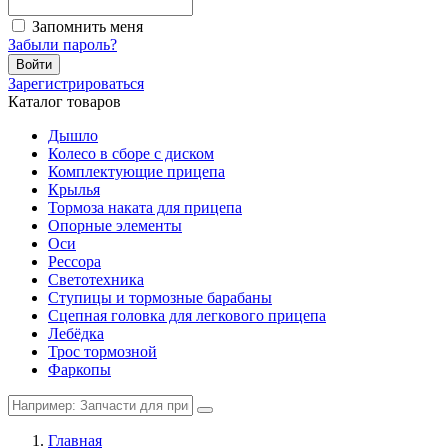
Запомнить меня
Забыли пароль?
Войти
Зарегистрироваться
Каталог товаров
Дышло
Колесо в сборе с диском
Комплектующие прицепа
Крылья
Тормоза наката для прицепа
Опорные элементы
Оси
Рессора
Светотехника
Ступицы и тормозные барабаны
Сцепная головка для легкового прицепа
Лебёдка
Трос тормозной
Фаркопы
Главная