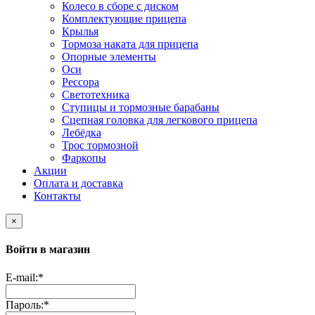
Колесо в сборе с диском
Комплектующие прицепа
Крылья
Тормоза наката для прицепа
Опорные элементы
Оси
Рессора
Светотехника
Ступицы и тормозные барабаны
Сцепная головка для легкового прицепа
Лебёдка
Трос тормозной
Фаркопы
Акции
Оплата и доставка
Контакты
×
Войти в магазин
E-mail:
*
Пароль:
*