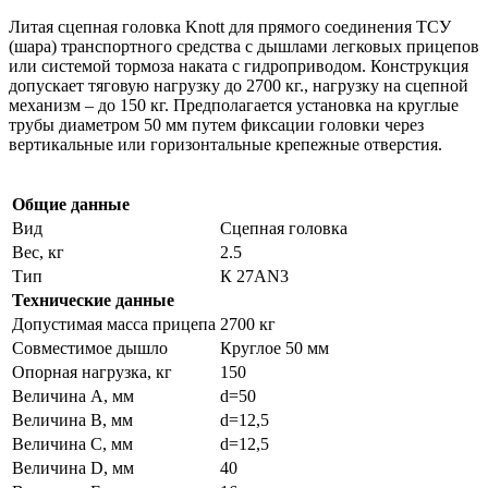
Литая сцепная головка Knott для прямого соединения ТСУ
(шара) транспортного средства с дышлами легковых прицепов
или системой тормоза наката с гидроприводом. Конструкция
допускает тяговую нагрузку до 2700 кг., нагрузку на сцепной
механизм – до 150 кг. Предполагается установка на круглые
трубы диаметром 50 мм путем фиксации головки через
вертикальные или горизонтальные крепежные отверстия.
Общие данные
Вид
Сцепная головка
Вес, кг
2.5
Тип
К 27АN3
Технические данные
Допустимая масса прицепа
2700 кг
Совместимое дышло
Круглое 50 мм
Опорная нагрузка, кг
150
Величина А, мм
d=50
Величина В, мм
d=12,5
Величина С, мм
d=12,5
Величина D, мм
40