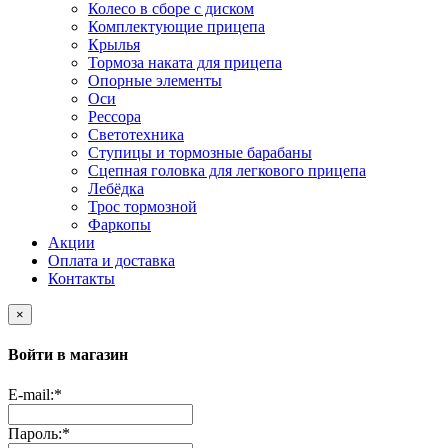
Колесо в сборе с диском
Комплектующие прицепа
Крылья
Тормоза наката для прицепа
Опорные элементы
Оси
Рессора
Светотехника
Ступицы и тормозные барабаны
Сцепная головка для легкового прицепа
Лебёдка
Трос тормозной
Фаркопы
Акции
Оплата и доставка
Контакты
×
Войти в магазин
E-mail:
*
Пароль:
*