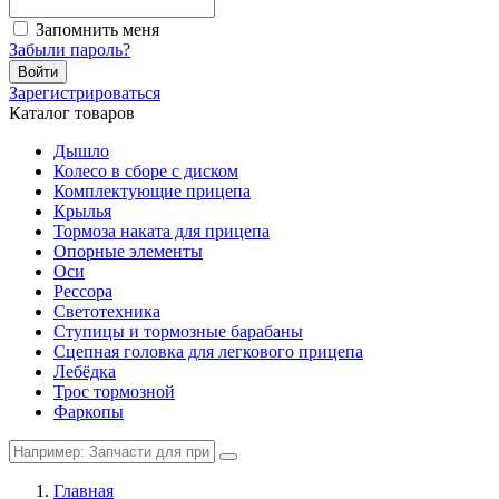
Запомнить меня
Забыли пароль?
Войти
Зарегистрироваться
Каталог товаров
Дышло
Колесо в сборе с диском
Комплектующие прицепа
Крылья
Тормоза наката для прицепа
Опорные элементы
Оси
Рессора
Светотехника
Ступицы и тормозные барабаны
Сцепная головка для легкового прицепа
Лебёдка
Трос тормозной
Фаркопы
Главная