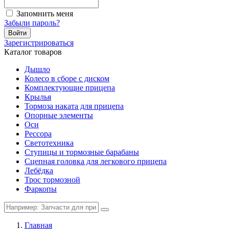
Запомнить меня
Забыли пароль?
Войти
Зарегистрироваться
Каталог товаров
Дышло
Колесо в сборе с диском
Комплектующие прицепа
Крылья
Тормоза наката для прицепа
Опорные элементы
Оси
Рессора
Светотехника
Ступицы и тормозные барабаны
Сцепная головка для легкового прицепа
Лебёдка
Трос тормозной
Фаркопы
Главная