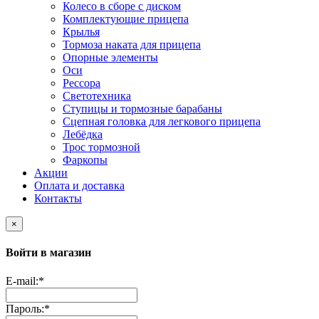
Колесо в сборе с диском
Комплектующие прицепа
Крылья
Тормоза наката для прицепа
Опорные элементы
Оси
Рессора
Светотехника
Ступицы и тормозные барабаны
Сцепная головка для легкового прицепа
Лебёдка
Трос тормозной
Фаркопы
Акции
Оплата и доставка
Контакты
×
Войти в магазин
E-mail:
*
Пароль:
*