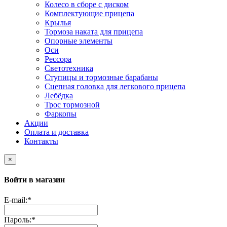
Колесо в сборе с диском
Комплектующие прицепа
Крылья
Тормоза наката для прицепа
Опорные элементы
Оси
Рессора
Светотехника
Ступицы и тормозные барабаны
Сцепная головка для легкового прицепа
Лебёдка
Трос тормозной
Фаркопы
Акции
Оплата и доставка
Контакты
×
Войти в магазин
E-mail:
*
Пароль:
*