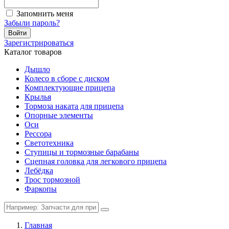
Запомнить меня
Забыли пароль?
Войти
Зарегистрироваться
Каталог товаров
Дышло
Колесо в сборе с диском
Комплектующие прицепа
Крылья
Тормоза наката для прицепа
Опорные элементы
Оси
Рессора
Светотехника
Ступицы и тормозные барабаны
Сцепная головка для легкового прицепа
Лебёдка
Трос тормозной
Фаркопы
Главная