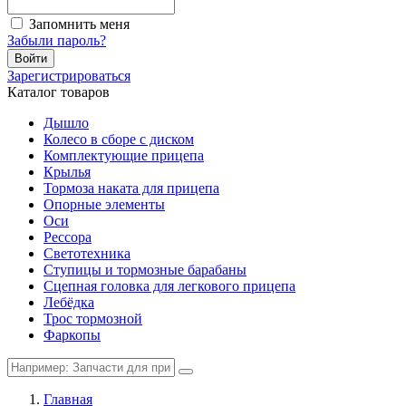
Запомнить меня
Забыли пароль?
Войти
Зарегистрироваться
Каталог товаров
Дышло
Колесо в сборе с диском
Комплектующие прицепа
Крылья
Тормоза наката для прицепа
Опорные элементы
Оси
Рессора
Светотехника
Ступицы и тормозные барабаны
Сцепная головка для легкового прицепа
Лебёдка
Трос тормозной
Фаркопы
Главная