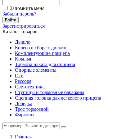
Запомнить меня
Забыли пароль?
Войти
Зарегистрироваться
Каталог товаров
Дышло
Колесо в сборе с диском
Комплектующие прицепа
Крылья
Тормоза наката для прицепа
Опорные элементы
Оси
Рессора
Светотехника
Ступицы и тормозные барабаны
Сцепная головка для легкового прицепа
Лебёдка
Трос тормозной
Фаркопы
Главная