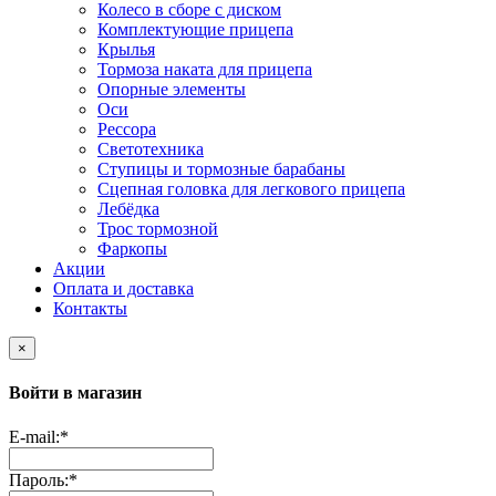
Колесо в сборе с диском
Комплектующие прицепа
Крылья
Тормоза наката для прицепа
Опорные элементы
Оси
Рессора
Светотехника
Ступицы и тормозные барабаны
Сцепная головка для легкового прицепа
Лебёдка
Трос тормозной
Фаркопы
Акции
Оплата и доставка
Контакты
×
Войти в магазин
E-mail:
*
Пароль:
*