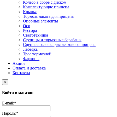
Колесо в сборе с диском
Комплектующие прицепа
Крылья
Тормоза наката для прицепа
Опорные элементы
Оси
Рессора
Светотехника
Ступицы и тормозные барабаны
Сцепная головка для легкового прицепа
Лебёдка
Трос тормозной
Фаркопы
Акции
Оплата и доставка
Контакты
×
Войти в магазин
E-mail:
*
Пароль:
*