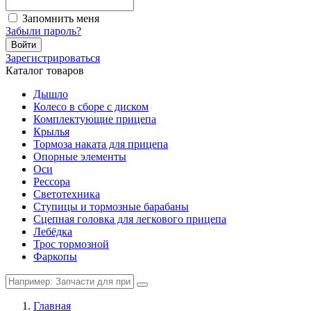
Запомнить меня
Забыли пароль?
Войти
Зарегистрироваться
Каталог товаров
Дышло
Колесо в сборе с диском
Комплектующие прицепа
Крылья
Тормоза наката для прицепа
Опорные элементы
Оси
Рессора
Светотехника
Ступицы и тормозные барабаны
Сцепная головка для легкового прицепа
Лебёдка
Трос тормозной
Фаркопы
Главная