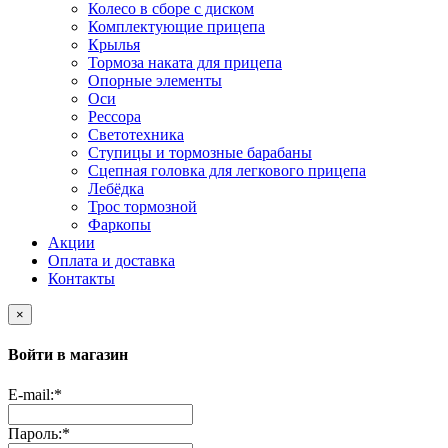
Колесо в сборе с диском
Комплектующие прицепа
Крылья
Тормоза наката для прицепа
Опорные элементы
Оси
Рессора
Светотехника
Ступицы и тормозные барабаны
Сцепная головка для легкового прицепа
Лебёдка
Трос тормозной
Фаркопы
Акции
Оплата и доставка
Контакты
×
Войти в магазин
E-mail:
*
Пароль:
*