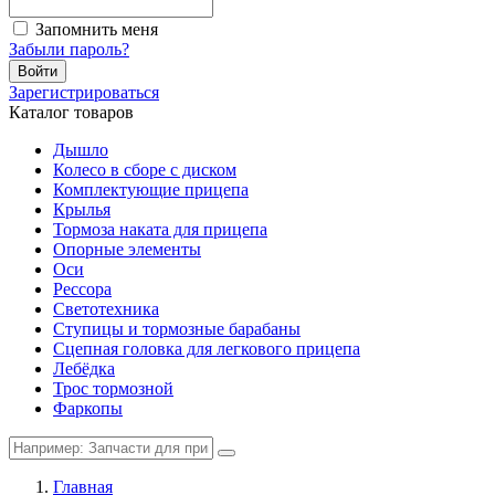
Запомнить меня
Забыли пароль?
Войти
Зарегистрироваться
Каталог товаров
Дышло
Колесо в сборе с диском
Комплектующие прицепа
Крылья
Тормоза наката для прицепа
Опорные элементы
Оси
Рессора
Светотехника
Ступицы и тормозные барабаны
Сцепная головка для легкового прицепа
Лебёдка
Трос тормозной
Фаркопы
Главная