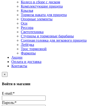
Колесо в сборе с диском
Комплектующие прицепа
Крылья
Тормоза наката для прицепа
Опорные элементы
Оси
Рессора
Светотехника
Ступицы и тормозные барабаны
Сцепная головка для легкового прицепа
Лебёдка
Трос тормозной
Фаркопы
Акции
Оплата и доставка
Контакты
×
Войти в магазин
E-mail:
*
Пароль:
*