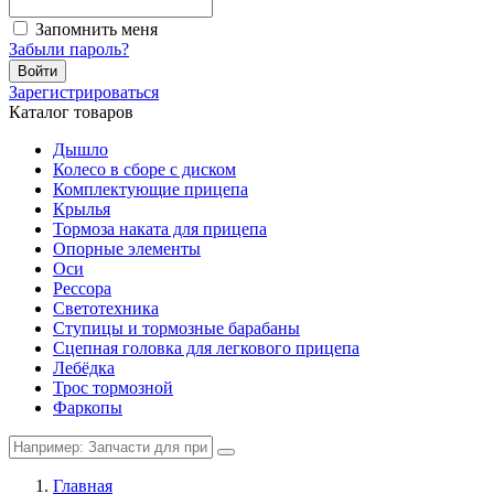
Запомнить меня
Забыли пароль?
Войти
Зарегистрироваться
Каталог товаров
Дышло
Колесо в сборе с диском
Комплектующие прицепа
Крылья
Тормоза наката для прицепа
Опорные элементы
Оси
Рессора
Светотехника
Ступицы и тормозные барабаны
Сцепная головка для легкового прицепа
Лебёдка
Трос тормозной
Фаркопы
Главная