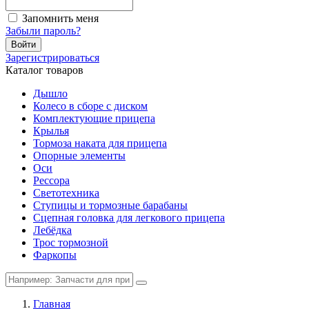
Запомнить меня
Забыли пароль?
Войти
Зарегистрироваться
Каталог товаров
Дышло
Колесо в сборе с диском
Комплектующие прицепа
Крылья
Тормоза наката для прицепа
Опорные элементы
Оси
Рессора
Светотехника
Ступицы и тормозные барабаны
Сцепная головка для легкового прицепа
Лебёдка
Трос тормозной
Фаркопы
Главная