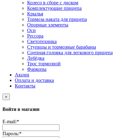
Колесо в сборе с диском
Комплектующие прицепа
Крылья
Тормоза наката для прицепа
Опорные элементы
Оси
Рессора
Светотехника
Ступицы и тормозные барабаны
Сцепная головка для легкового прицепа
Лебёдка
Трос тормозной
Фаркопы
Акции
Оплата и доставка
Контакты
×
Войти в магазин
E-mail:
*
Пароль:
*