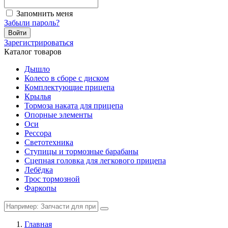
Запомнить меня
Забыли пароль?
Войти
Зарегистрироваться
Каталог товаров
Дышло
Колесо в сборе с диском
Комплектующие прицепа
Крылья
Тормоза наката для прицепа
Опорные элементы
Оси
Рессора
Светотехника
Ступицы и тормозные барабаны
Сцепная головка для легкового прицепа
Лебёдка
Трос тормозной
Фаркопы
Главная