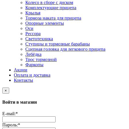
Колесо в сборе с диском
Комплектующие прицепа
Крылья
Тормоза наката для прицепа
Опорные элементы
Оси
Рессора
Светотехника
Ступицы и тормозные барабаны
Сцепная головка для легкового прицепа
Лебёдка
Трос тормозной
Фаркопы
Акции
Оплата и доставка
Контакты
×
Войти в магазин
E-mail:
*
Пароль:
*