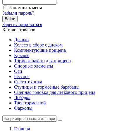
Запомнить меня
Забыли пароль?
Войти
Зарегистрироваться
Каталог товаров
Дышло
Колесо в сборе с диском
Комплектующие прицепа
Крылья
Тормоза наката для прицепа
Опорные элементы
Оси
Рессора
Светотехника
Ступицы и тормозные барабаны
Сцепная головка для легкового прицепа
Лебёдка
Трос тормозной
Фаркопы
Главная