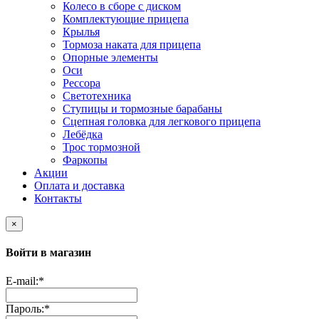
Колесо в сборе с диском
Комплектующие прицепа
Крылья
Тормоза наката для прицепа
Опорные элементы
Оси
Рессора
Светотехника
Ступицы и тормозные барабаны
Сцепная головка для легкового прицепа
Лебёдка
Трос тормозной
Фаркопы
Акции
Оплата и доставка
Контакты
×
Войти в магазин
E-mail:
*
Пароль:
*