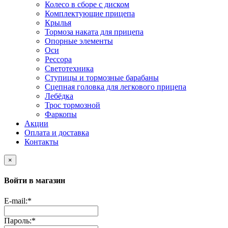
Колесо в сборе с диском
Комплектующие прицепа
Крылья
Тормоза наката для прицепа
Опорные элементы
Оси
Рессора
Светотехника
Ступицы и тормозные барабаны
Сцепная головка для легкового прицепа
Лебёдка
Трос тормозной
Фаркопы
Акции
Оплата и доставка
Контакты
×
Войти в магазин
E-mail:
*
Пароль:
*