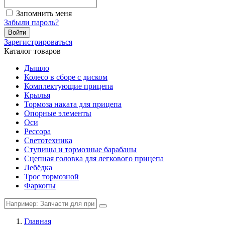
Запомнить меня
Забыли пароль?
Войти
Зарегистрироваться
Каталог товаров
Дышло
Колесо в сборе с диском
Комплектующие прицепа
Крылья
Тормоза наката для прицепа
Опорные элементы
Оси
Рессора
Светотехника
Ступицы и тормозные барабаны
Сцепная головка для легкового прицепа
Лебёдка
Трос тормозной
Фаркопы
Главная