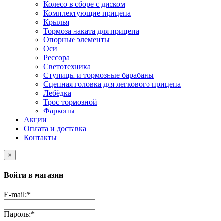
Колесо в сборе с диском
Комплектующие прицепа
Крылья
Тормоза наката для прицепа
Опорные элементы
Оси
Рессора
Светотехника
Ступицы и тормозные барабаны
Сцепная головка для легкового прицепа
Лебёдка
Трос тормозной
Фаркопы
Акции
Оплата и доставка
Контакты
×
Войти в магазин
E-mail:
*
Пароль:
*