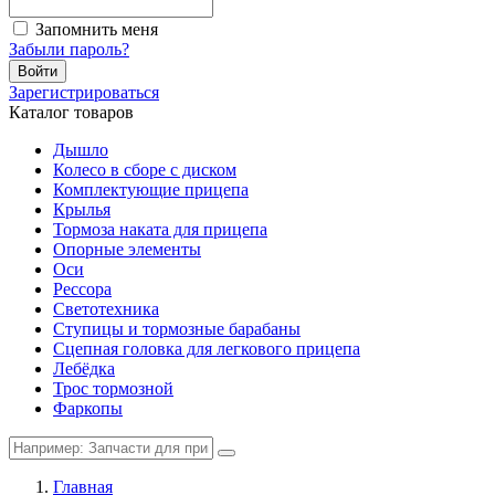
Запомнить меня
Забыли пароль?
Войти
Зарегистрироваться
Каталог товаров
Дышло
Колесо в сборе с диском
Комплектующие прицепа
Крылья
Тормоза наката для прицепа
Опорные элементы
Оси
Рессора
Светотехника
Ступицы и тормозные барабаны
Сцепная головка для легкового прицепа
Лебёдка
Трос тормозной
Фаркопы
Главная