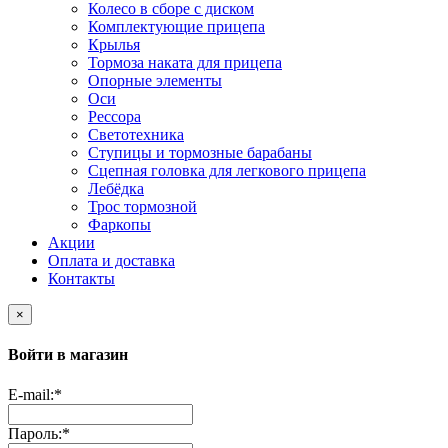
Колесо в сборе с диском
Комплектующие прицепа
Крылья
Тормоза наката для прицепа
Опорные элементы
Оси
Рессора
Светотехника
Ступицы и тормозные барабаны
Сцепная головка для легкового прицепа
Лебёдка
Трос тормозной
Фаркопы
Акции
Оплата и доставка
Контакты
×
Войти в магазин
E-mail:
*
Пароль:
*