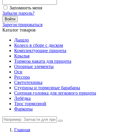
Запомнить меня
Забыли пароль?
Войти
Зарегистрироваться
Каталог товаров
Дышло
Колесо в сборе с диском
Комплектующие прицепа
Крылья
Тормоза наката для прицепа
Опорные элементы
Оси
Рессора
Светотехника
Ступицы и тормозные барабаны
Сцепная головка для легкового прицепа
Лебёдка
Трос тормозной
Фаркопы
Главная