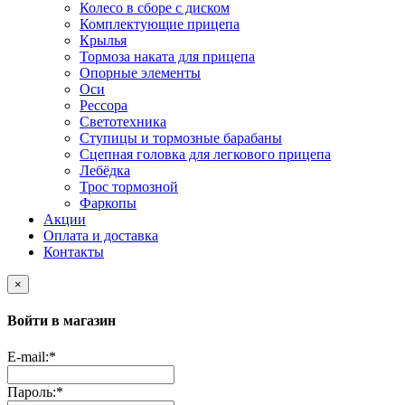
Колесо в сборе с диском
Комплектующие прицепа
Крылья
Тормоза наката для прицепа
Опорные элементы
Оси
Рессора
Светотехника
Ступицы и тормозные барабаны
Сцепная головка для легкового прицепа
Лебёдка
Трос тормозной
Фаркопы
Акции
Оплата и доставка
Контакты
×
Войти в магазин
E-mail:
*
Пароль:
*