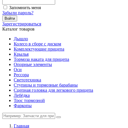
Запомнить меня
Забыли пароль?
Войти
Зарегистрироваться
Каталог товаров
Дышло
Колесо в сборе с диском
Комплектующие прицепа
Крылья
Тормоза наката для прицепа
Опорные элементы
Оси
Рессора
Светотехника
Ступицы и тормозные барабаны
Сцепная головка для легкового прицепа
Лебёдка
Трос тормозной
Фаркопы
Главная