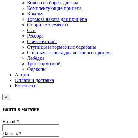
Колесо в сборе с диском
Комплектующие прицепа
Крылья
Тормоза наката для прицепа
Опорные элементы
Оси
Рессора
Светотехника
Ступицы и тормозные барабаны
Сцепная головка для легкового прицепа
Лебёдка
Трос тормозной
Фаркопы
Акции
Оплата и доставка
Контакты
×
Войти в магазин
E-mail:
*
Пароль:
*