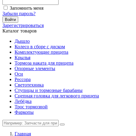
Запомнить меня
Забыли пароль?
Войти
Зарегистрироваться
Каталог товаров
Дышло
Колесо в сборе с диском
Комплектующие прицепа
Крылья
Тормоза наката для прицепа
Опорные элементы
Оси
Рессора
Светотехника
Ступицы и тормозные барабаны
Сцепная головка для легкового прицепа
Лебёдка
Трос тормозной
Фаркопы
Главная