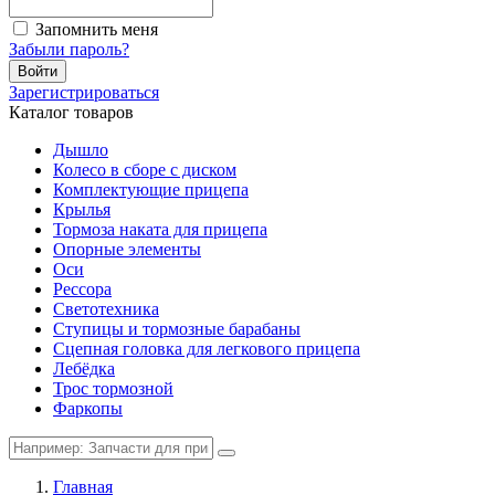
Запомнить меня
Забыли пароль?
Войти
Зарегистрироваться
Каталог товаров
Дышло
Колесо в сборе с диском
Комплектующие прицепа
Крылья
Тормоза наката для прицепа
Опорные элементы
Оси
Рессора
Светотехника
Ступицы и тормозные барабаны
Сцепная головка для легкового прицепа
Лебёдка
Трос тормозной
Фаркопы
Главная