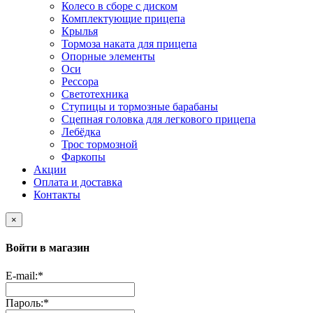
Колесо в сборе с диском
Комплектующие прицепа
Крылья
Тормоза наката для прицепа
Опорные элементы
Оси
Рессора
Светотехника
Ступицы и тормозные барабаны
Сцепная головка для легкового прицепа
Лебёдка
Трос тормозной
Фаркопы
Акции
Оплата и доставка
Контакты
×
Войти в магазин
E-mail:
*
Пароль:
*