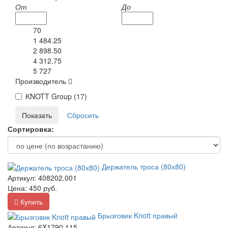
От
До
70
1 484.25
2 898.50
4 312.75
5 727
Производитель
KNOTT Group (
17
)
Сортировка:
Держатель троса (80х80)
Артикул:
408202.001
Цена:
450
руб.
Купить
Брызговик Knott правый
Артикул:
6X1790.115