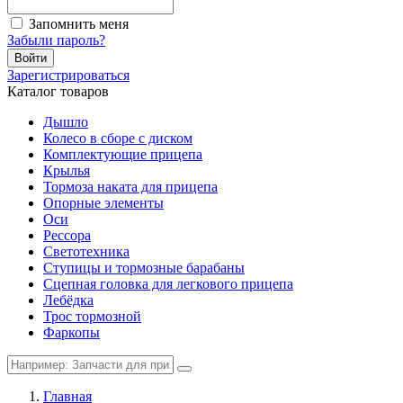
Запомнить меня
Забыли пароль?
Войти
Зарегистрироваться
Каталог товаров
Дышло
Колесо в сборе с диском
Комплектующие прицепа
Крылья
Тормоза наката для прицепа
Опорные элементы
Оси
Рессора
Светотехника
Ступицы и тормозные барабаны
Сцепная головка для легкового прицепа
Лебёдка
Трос тормозной
Фаркопы
Главная