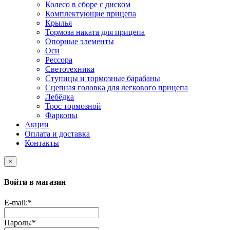
Колесо в сборе с диском
Комплектующие прицепа
Крылья
Тормоза наката для прицепа
Опорные элементы
Оси
Рессора
Светотехника
Ступицы и тормозные барабаны
Сцепная головка для легкового прицепа
Лебёдка
Трос тормозной
Фаркопы
Акции
Оплата и доставка
Контакты
×
Войти в магазин
E-mail:
*
Пароль:
*