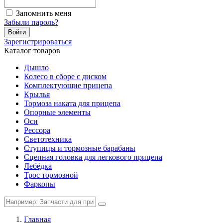
Запомнить меня
Забыли пароль?
Войти
Зарегистрироваться
Каталог товаров
Дышло
Колесо в сборе с диском
Комплектующие прицепа
Крылья
Тормоза наката для прицепа
Опорные элементы
Оси
Рессора
Светотехника
Ступицы и тормозные барабаны
Сцепная головка для легкового прицепа
Лебёдка
Трос тормозной
Фаркопы
Главная