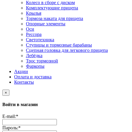
Колесо в сборе с диском
Комплектующие прицепа
Крылья
Тормоза наката для прицепа
Опорные элементы
Оси
Рессора
Светотехника
Ступицы и тормозные барабаны
Сцепная головка для легкового прицепа
Лебёдка
Трос тормозной
Фаркопы
Акции
Оплата и доставка
Контакты
×
Войти в магазин
E-mail:
*
Пароль:
*